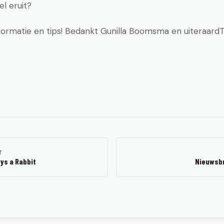
el eruit?
nformatie en tips! Bedankt Gunilla Boomsma en uiteraard
T
ys a Rabbit
Nieuwsbr