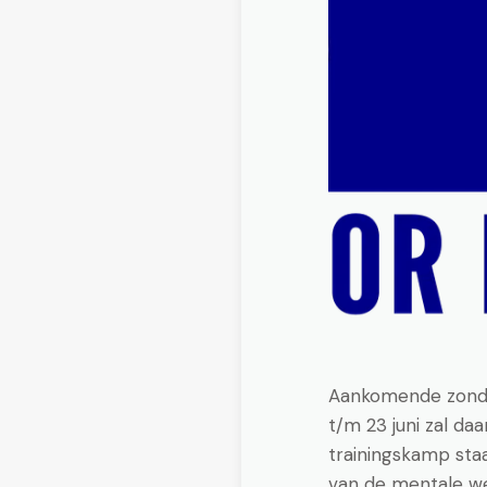
Aankomende zondag 
t/m 23 juni zal da
trainingskamp staa
van de mentale w