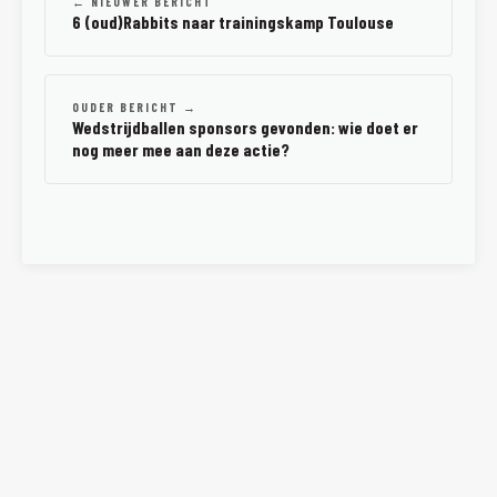
← NIEUWER BERICHT
6 (oud)Rabbits naar trainingskamp Toulouse
OUDER BERICHT →
Wedstrijdballen sponsors gevonden: wie doet er
nog meer mee aan deze actie?