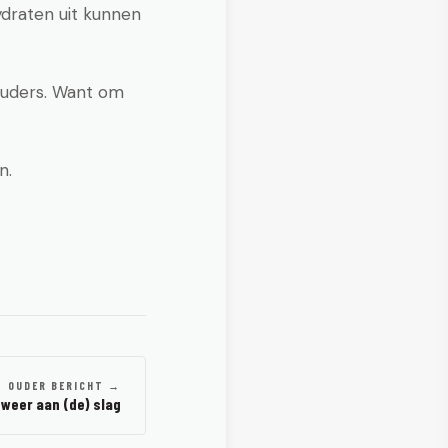
ydraten uit kunnen
ouders. Want om
n.
OUDER BERICHT →
 weer aan (de) slag