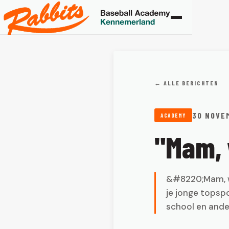
← ALLE BERICHTEN
30 NOVE
ACADEMY
"Mam, 
&#8220;Mam, w
je jonge topspo
school en ande